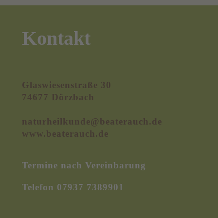
Kontakt
Glaswiesenstraße 30
74677 Dörzbach
naturheilkunde@beaterauch.de
www.beaterauch.de
Termine nach Vereinbarung
Telefon 07937 7389901